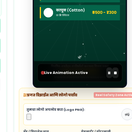
Live Animation Active
प्रगत डिझाईन आणि लोगो पर्याय
Reel Safety Zone Acti
तुमचा लोगो अपलोड करा (Logo PNG):
🚜
ब्रँड / बिझनेस नाव
वेबसाईट / वॉटरमार्क