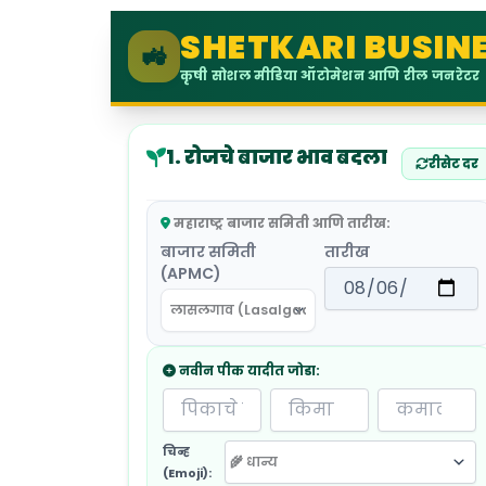
SHETKARI BUSIN
🚜
कृषी सोशल मीडिया ऑटोमेशन आणि रील जनरेटर
१. रोजचे बाजार भाव बदला
रीसेट दर
महाराष्ट्र बाजार समिती आणि तारीख:
बाजार समिती
तारीख
(APMC)
नवीन पीक यादीत जोडा:
चिन्ह
(Emoji):