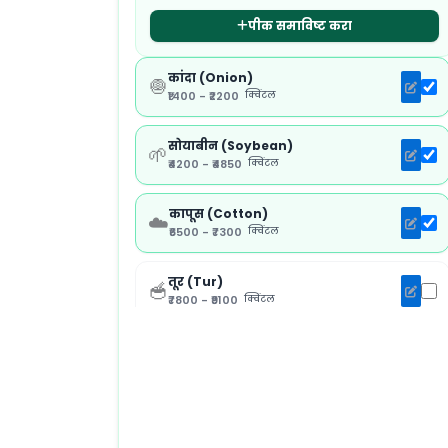
पीक समाविष्ट करा
कांदा (Onion)
🧅
₹1400 - ₹2200
क्विंटल
सोयाबीन (Soybean)
🌱
₹4200 - ₹4850
क्विंटल
कापूस (Cotton)
☁️
₹6500 - ₹7300
क्विंटल
तूर (Tur)
🥣
₹7800 - ₹9100
क्विंटल
मका (Maize)
🌽
₹1800 - ₹2150
क्विंटल