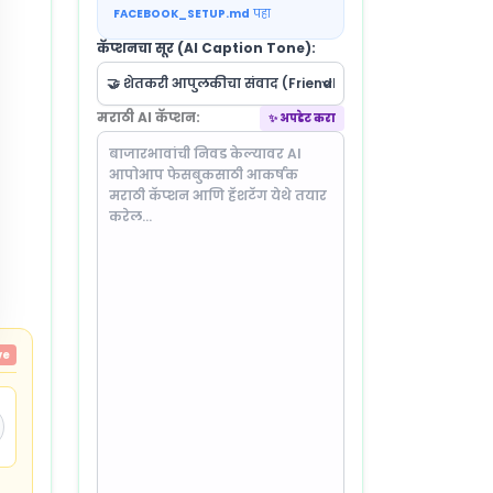
FACEBOOK_SETUP.md
पहा
कॅप्शनचा सूर (AI Caption Tone):
मराठी AI कॅप्शन:
✨ अपडेट करा
ve