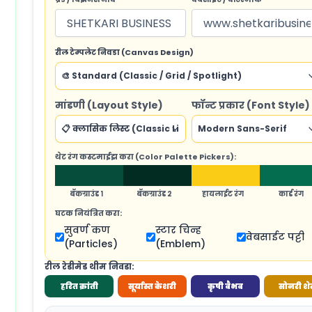
रील टेम्पलेट निवडा (Canvas Design)
मांडणी (Layout Style)
फॉन्ट प्रकार (Font Style)
थेट रंग कस्टमाईझ करा (Color Palette Pickers):
बॅकग्राउंड १
बॅकग्राउंड २
हायलाईट रंग
कार्ड रंग
घटक नियंत्रित करा:
सुवर्ण कण
स्टार चिन्ह
वेबसाईट पट्टी
(Particles)
(Emblem)
रील रेडीमेड थीम निवडा:
हरित क्रांती
सूर्यास्त केशरी
कृषी वैभव
सोनरी शे