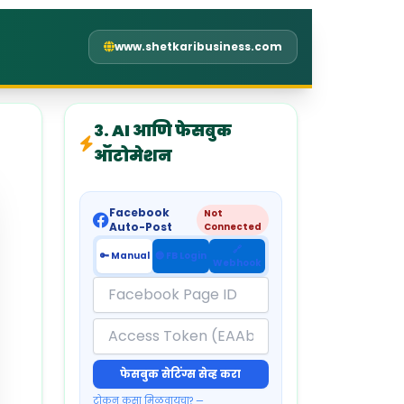
www.shetkaribusiness.com
३. AI आणि फेसबुक
ऑटोमेशन
Facebook
Not
Auto-Post
Connected
🔗
🔑 Manual
🔵 FB Login
Webhook
फेसबुक सेटिंग्स सेव्ह करा
टोकन कसा मिळवायचा? —